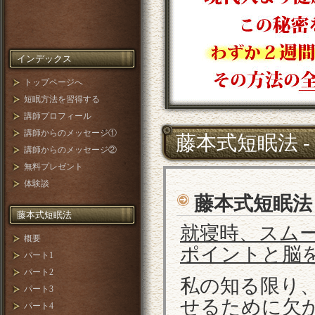
インデックス
トップページへ
短眠方法を習得する
講師プロフィール
講師からのメッセージ①
藤本式短眠法 - P
講師からのメッセージ②
無料プレゼント
体験談
藤本式短眠法 - 
藤本式短眠法
就寝時、スム
概要
ポイントと脳
パート1
パート2
私の知る限り
パート3
せるために欠
パート4