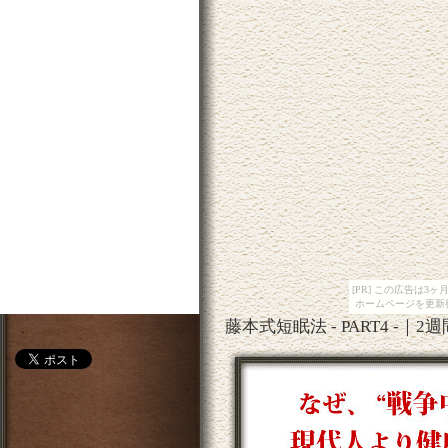
[PR] この広告は
ホームページを更新
藤本式短眠法 - PART4 