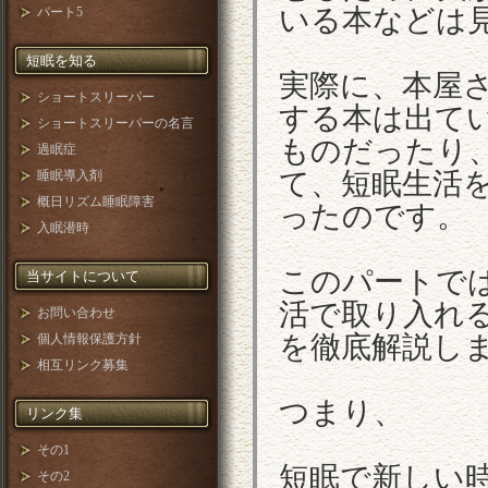
いる本などは
パート5
短眠を知る
実際に、本屋
ショートスリーパー
する本は出て
ショートスリーパーの名言
ものだったり
過眠症
て、短眠生活
睡眠導入剤
概日リズム睡眠障害
ったのです。
入眠潜時
このパートで
当サイトについて
活で取り入れ
お問い合わせ
を徹底解説し
個人情報保護方針
相互リンク募集
つまり、
リンク集
その1
短眠で新しい
その2