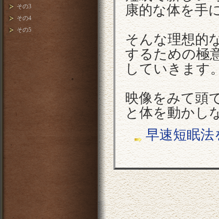
康的な体を手
その3
その4
その5
そんな理想的
するための極
していきます
映像をみて頭
と体を動かし
早速短眠法